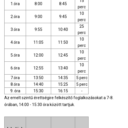
15
1.óra
8:00
8:45
perc
10
2.óra
9:00
9:45
perc
25
3.óra
9:55
10:40
perc
10
4.óra
11:05
11:50
perc
10
5.óra
12:00
12:45
perc
10
6.óra
12:55
13:40
perc
7.óra
13:50
14:35
5 perc
8.óra
14:40
15:25
5 perc
9. óra
15:30
16:15
-
Az emelt szintű érettségire felkészítő foglalkozásokat a 7-8.
órában, 14.00 - 15.30 óra között tartjuk.