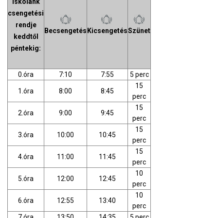
Iskolánk
csengetési
rendje
Becsengetés
Kicsengetés
Szünet
keddtől
péntekig:
0.óra
7:10
7:55
5 perc
15
1.óra
8:00
8:45
perc
15
2.óra
9:00
9:45
perc
15
3.óra
10:00
10:45
perc
15
4.óra
11:00
11:45
perc
10
5.óra
12:00
12:45
perc
10
6.óra
12:55
13:40
perc
7.óra
13:50
14:35
5 perc