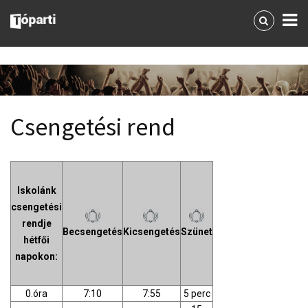
Csengetési rend
Iskolánk
csengetési
rendje
Becsengetés
Kicsengetés
Szünet
hétfői
napokon:
0.óra
7:10
7:55
5 perc