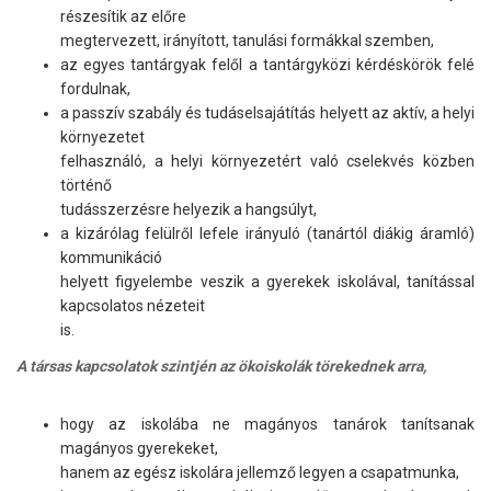
részesítik az előre
megtervezett, irányított, tanulási formákkal szemben,
az egyes tantárgyak felől a tantárgyközi kérdéskörök felé
fordulnak,
a passzív szabály és tudáselsajátítás helyett az aktív, a helyi
környezetet
felhasználó, a helyi környezetért való cselekvés közben
történő
tudásszerzésre helyezik a hangsúlyt,
a kizárólag felülről lefele irányuló (tanártól diákig áramló)
kommunikáció
helyett figyelembe veszik a gyerekek iskolával, tanítással
kapcsolatos nézeteit
is.
A társas kapcsolatok szintjén az ökoiskolák törekednek arra,
hogy az iskolába ne magányos tanárok tanítsanak
magányos gyerekeket,
hanem az egész iskolára jellemző legyen a csapatmunka,