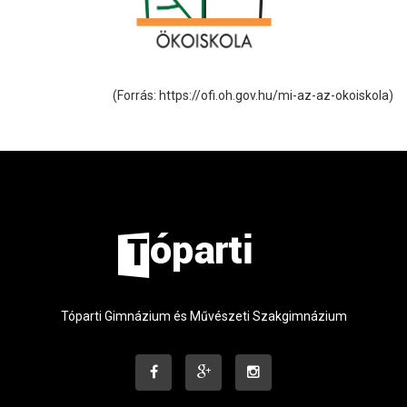
(Forrás: https://ofi.oh.gov.hu/mi-az-az-okoiskola)
Tóparti Gimnázium és Művészeti Szakgimnázium