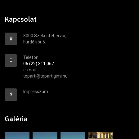
Kapcsolat
8000 Székesfehérvár,
Fürdő sor 5.
Telefon:
06 (22) 311 067
e-mail:
toparti@topartigimi.hu
Impresszum
Galéria