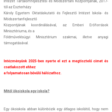
Intézet Tartalomfejlesztési és Módszertani Központjának, 2017-
től az Eszterházy
Károly Egyetem Oktatáskutató és Fejlesztő Intézet Iskola- és
Módszertanfejlesztő
Központjának koordinálásával, az Emberi Erőforrások
Minisztériuma, és a
Földművelésügyi Minisztérium szakmai, illetve anyagi
támogatásával.
Intézményünk 2025-ben nyerte el ezt a megtisztelő címet és
csatlakozott ehhez
a folyamatosan bővülő hálózathoz.
Mitől ökoiskola egy iskola?
Egy ökoiskola abban különbözik egy átlagos iskolától, hogy nem