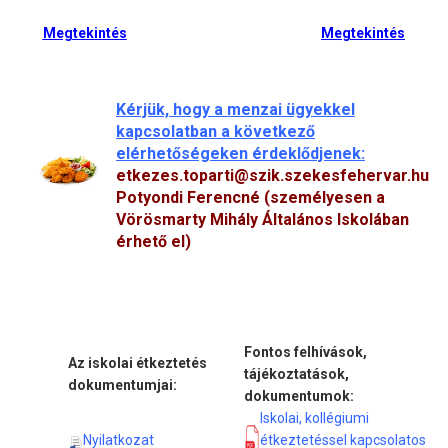
Megtekintés
Megtekintés
Kérjük, hogy a menzai ügyekkel
kapcsolatban a következő
elérhetőségeken érdeklődjenek:
etkezes.toparti@szik.szekesfehervar.hu
Potyondi Ferencné (személyesen a
Vörösmarty Mihály Általános Iskolában
érhető el)
Fontos felhívások,
Az iskolai étkeztetés
tájékoztatások,
dokumentumjai:
dokumentumok:
Iskolai, kollégiumi
Nyilatkozat
étkeztetéssel kapcsolatos