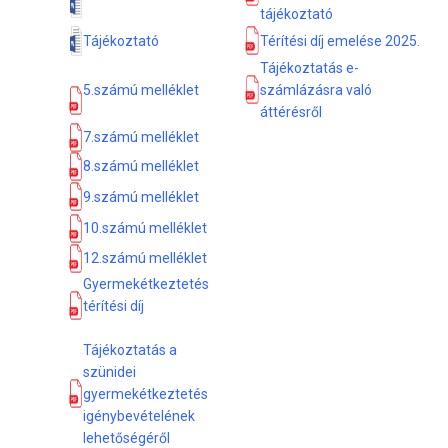
tájékoztató
Tájékoztató
Térítési díj emelése 2025.
Tájékoztatás e-
5.számú melléklet
számlázásra való
áttérésről
7.számú melléklet
8.számú melléklet
9.számú melléklet
10.számú melléklet
12.számú melléklet
Gyermekétkeztetés
térítési díj
Tájékoztatás a
szünidei
gyermekétkeztetés
igénybevételének
lehetőségéről