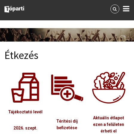
Étkezés
Tájékoztató levél
Aktuális étlapot
Térítési díj
ezen a felületen
befizetése
2026. szept.
érheti el