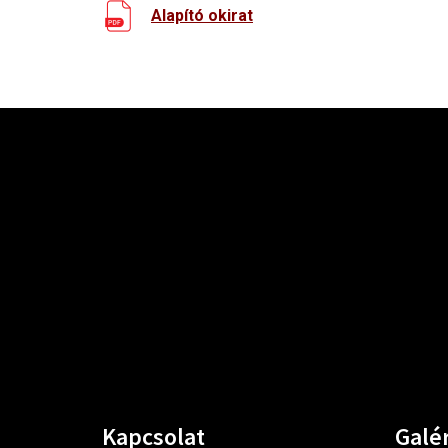
Alapító okirat
Kapcsolat
Galér