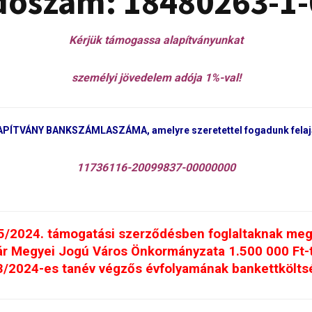
dószám: 18480263-1-
Kérjük támogassa alapítványunkat
személyi jövedelem adója 1%-val!
APÍTVÁNY BANKSZÁMLASZÁMA, amelyre szeretettel fogadunk felajá
11736116-20099837-00000000
5/2024. támogatási szerződésben foglaltaknak meg
r Megyei Jogú Város Önkormányzata 1.500 000 Ft-t
/2024-es tanév végzős évfolyamának bankettkölts