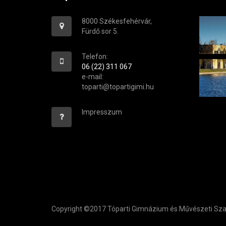
8000 Székesfehérvár,
Fürdő sor 5.
Telefon:
06 (22) 311 067
e-mail:
toparti@topartigimi.hu
Impresszum
Copyright ©2017 Tóparti Gimnázium és Művészeti S