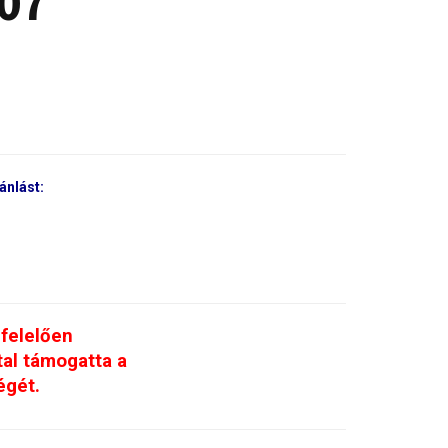
07
nlást:
felelően
al támogatta a
égét.