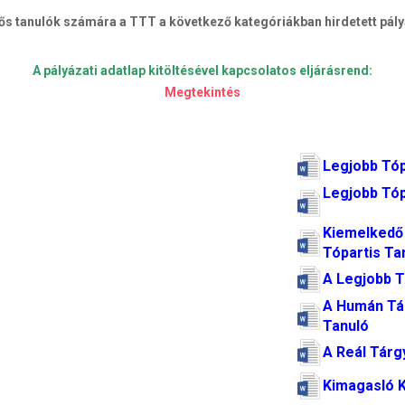
ős tanulók számára a TTT a következő kategóriákban hirdetett pály
A pályázati adatlap kitöltésével kapcsolatos eljárásrend:
Megtekintés
Legjobb Tóp
Legjobb Tóp
Kiemelkedő
Tópartis Ta
A Legjobb T
A Humán Tá
Tanuló
A Reál Tárg
Kimagasló 