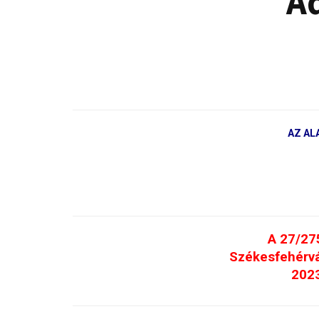
A
AZ AL
A 27/27
Székesfehérvá
2023