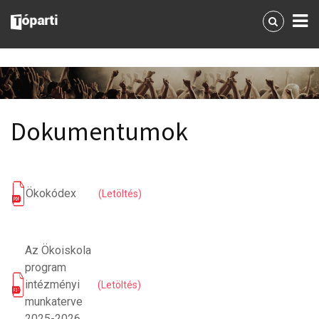
Dokumentumok
Ökokódex
(Letöltés)
Az Ökoiskola
program
intézményi
(Letöltés)
munkaterve
2025-2026