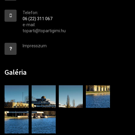
Telefon:
06 (22) 311 067
e-mail:
toparti@topartigimi.hu
Impresszum
Galéria