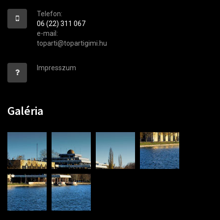
Telefon:
06 (22) 311 067
e-mail:
toparti@topartigimi.hu
Impresszum
Galéria